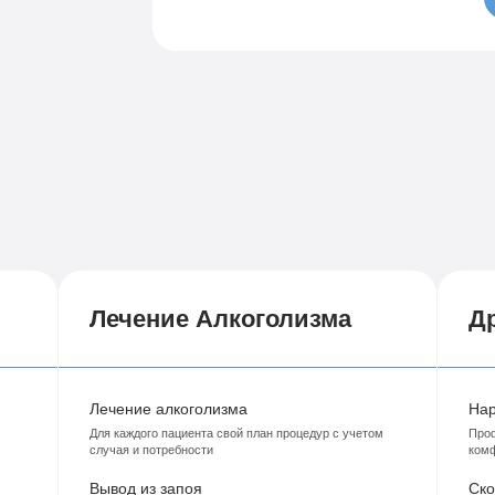
Семейный психолог
Психиатрическая клиника
Лечение соза
Лечение депрессии
Лечение Алкоголизма
Др
Лечение алкоголизма
Нар
Для каждого пациента свой план процедур с учетом
Проф
случая и потребности
ком
Вывод из запоя
Ско