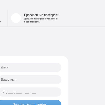
 запоя
на дому
Проверенные препараты
льница при интоксикации
Доказанная эффективность и
я
безопасность
 от похмелья
е гипнозом
ощь
а
еских атак
ии
Записаться на приём