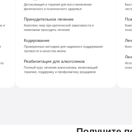
Детоксикация и терапия для восстановления
Быст
физического и психического здоровья
экст
Принудительное лечение
Пси
о и
Комплекс мер при критической зависимости и
Комп
нежелании проходить лечение
псих
Кодирование
Леч
и
Проверенные методики для надежного поддержания
Конс
трезвости и качества жизни
Леч
Реабилитация для алкоголиков
нта
Испо
Полный курс лечения алкоголизма, включающий
осво
терапию, поддержку и профилактику рецидивов
Получите 