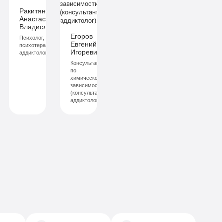
Ракитянская
Анастасия
ич
Владиславовна
Егоров
Психолог,
Евгений
й
психотерапевт,
Игоревич
аддиктолог
Консультант
по
химической
зависимости
(консультант-
аддиктолог)