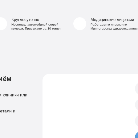
На дому
Капельница от
В стационаре
Капельница 
Круглосуточно
Медицинские лицензии
Частный Вытрезвитель
Капе
Несколько автомобилей скорой
Работаем по лицензиям
помощи. Приезжаем за 30 минут
Министерства здравоохранени
Детоксикация от алкоголя
Капельница
На дому
«Дисульфирам»
Кодирование уколом
«Торпедо»
Двойной блок
«Налтрексон»
«Эспераль»
Кодировани
«Вивитрол»
иём
Приём нарколога
Анонимная пом
Консультация нарколога
Тест на наркотики
 клиники или
Нарколог на дом
Справка нарколог
Скорая наркологическая помощь
етали и
Психиатр
Лечение психоза
Психотерапевт
Лечение панич
Психолог
Лечение игроман