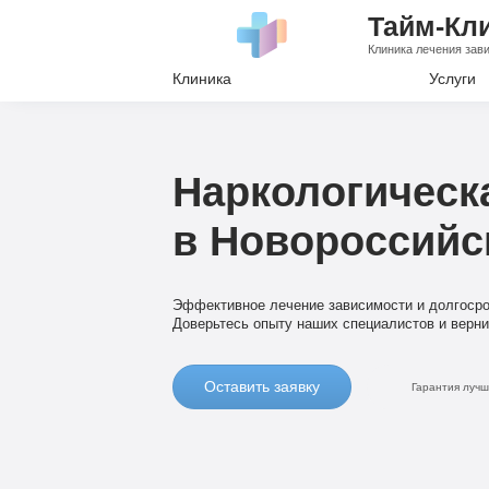
Тайм-Кл
Клиника лечения зав
Клиника
Услуги
Лечение А
Лечение Н
Наркологическ
Вывод из з
в Новороссийс
Кодировани
Наркологи
Эффективное лечение зависимости и долгосро
Психиатри
Доверьтесь опыту наших специалистов и верни
Оставить заявку
Гарантия луч