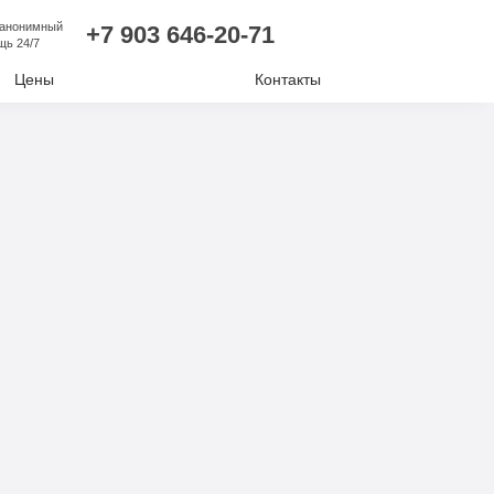
 анонимный
+7 903 646-20-71
щь 24/7
Цены
Контакты
лизм
ий алкоголизм
нудительное лечение
е отравление
ковая наркомания
отиков
комании