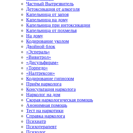
Частный Вытрезвитель
Детоксикация от алкоголя
Капельница от запоя
Капельница на дому
Капельница при интоксикации
Капельница от похмелья
На дому
Кодирование уколом
Двойной блок
«Эспераль»
«Вивитрол»
«Дисульфирам»
«Торпедо»
«Налтрексон»
Кодирование гипнозом
Приём нарколога
Консультация нарколога
Нарколог на дом
Скорая наркологическая помощь
Анонимная помощь
Тест на наркотики
Справка нарколога
Психиатр
Психотерапевт
Психолог