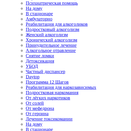
Психиатрическая помощь
На дому
В стационаре
Амбулаторно
Реабилитация для алкоголиков
Подростковый алкоголизм
Женский алкоголизм
Хронический алкоголизм
Принудительное лечение
Алкогольное отравление
Снятие ломки
Детоксикация
УБОД
Частный диспансер
Daytop
Программа 12 Шагов
Реабилитация для наркозависимых
Подростковая наркомания
От лёгких наркотиков
От солей
От мефедрона
От героина
Лечение токсикомании
На дому
В стационаре