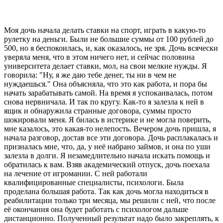
Моя дочь начала делать ставки на спорт, играть в какую-то
рулетку на деньги. Были не большие суммы от 100 рублей до
500, но я беспокоилась, и, как оказалось, не зря. Дочь всячески
уверяла меня, что в этом ничего нет, и сейчас половина
университета делает ставки, мол, на свои мелкие нужды. Я
говорила: "Ну, я же даю тебе денег, ты ни в чем не
нуждаешься." Она объясняла, что это как работа, и пора бы
начать зарабатывать самой. На время я успокаивалась, потом
снова нервничала. И так по кругу. Как-то я залезла к ней в
ящик и обнаружила странные договора, суммы просто
шокировали меня. Я билась в истерике и не могла поверить,
мне казалось, это какая-то нелепость. Вечером дочь пришла, я
начала разговор, достав все эти договора. Дочь расплакалась и
призналась мне, что, да, у неё набрано займов, и она по уши
залезла в долги. Я незамедлительно начала искать помощь и
обратилась к вам. Взяв академический отпуск, дочь поехала
на лечение от игромании. С ней работали
квалифицированные специалисты, психологи. Была
проделана большая работа. Так как дочь могла находиться в
реабилитации только три месяца, мы решили с ней, что после
её окончания она будет работать с психологом дальше
дистанционно. Полученный результат надо было закреплять, к