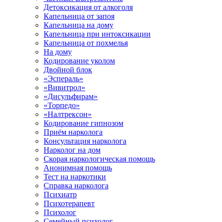
Детоксикация от алкоголя
Капельница от запоя
Капельница на дому
Капельница при интоксикации
Капельница от похмелья
На дому
Кодирование уколом
Двойной блок
«Эспераль»
«Вивитрол»
«Дисульфирам»
«Торпедо»
«Налтрексон»
Кодирование гипнозом
Приём нарколога
Консультация нарколога
Нарколог на дом
Скорая наркологическая помощь
Анонимная помощь
Тест на наркотики
Справка нарколога
Психиатр
Психотерапевт
Психолог
Семейный психолог