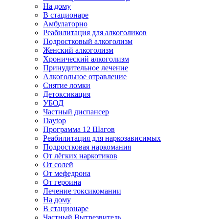
На дому
В стационаре
Амбулаторно
Реабилитация для алкоголиков
Подростковый алкоголизм
Женский алкоголизм
Хронический алкоголизм
Принудительное лечение
Алкогольное отравление
Снятие ломки
Детоксикация
УБОД
Частный диспансер
Daytop
Программа 12 Шагов
Реабилитация для наркозависимых
Подростковая наркомания
От лёгких наркотиков
От солей
От мефедрона
От героина
Лечение токсикомании
На дому
В стационаре
Частный Вытрезвитель