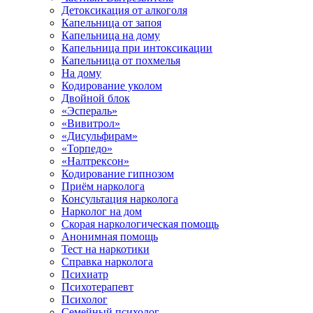
Детоксикация от алкоголя
Капельница от запоя
Капельница на дому
Капельница при интоксикации
Капельница от похмелья
На дому
Кодирование уколом
Двойной блок
«Эспераль»
«Вивитрол»
«Дисульфирам»
«Торпедо»
«Налтрексон»
Кодирование гипнозом
Приём нарколога
Консультация нарколога
Нарколог на дом
Скорая наркологическая помощь
Анонимная помощь
Тест на наркотики
Справка нарколога
Психиатр
Психотерапевт
Психолог
Семейный психолог