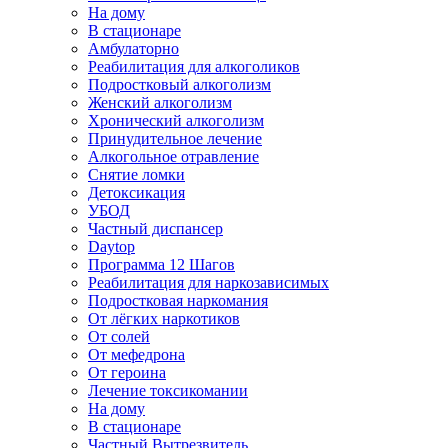
На дому
В стационаре
Амбулаторно
Реабилитация для алкоголиков
Подростковый алкоголизм
Женский алкоголизм
Хронический алкоголизм
Принудительное лечение
Алкогольное отравление
Снятие ломки
Детоксикация
УБОД
Частный диспансер
Daytop
Программа 12 Шагов
Реабилитация для наркозависимых
Подростковая наркомания
От лёгких наркотиков
От солей
От мефедрона
От героина
Лечение токсикомании
На дому
В стационаре
Частный Вытрезвитель