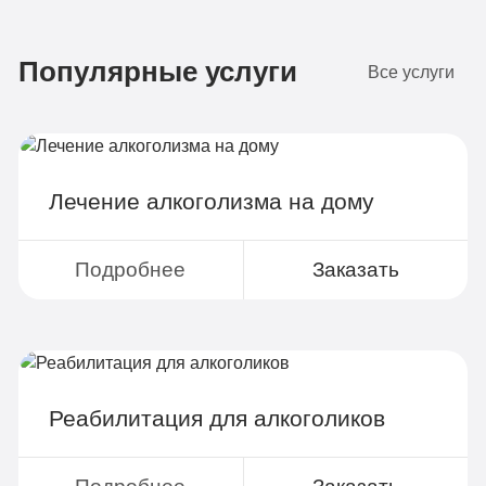
Бюджетно
1 490 руб
Популярные услуги
4-х местная комната
2
Все услуги
Диагностика
Групповая терапия
Детоксикация
Лечение алкоголизма на дому
Круглосуточное наблюдение
Поддержка родственников
Подробнее
Заказать
4-х разовое питание
Больничный лист
Реабилитация для алкоголиков
Записаться