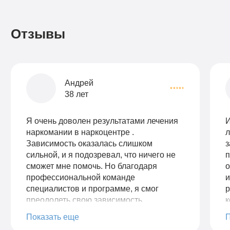
Отзывы
Андрей
38 лет
Я очень доволен результатами лечения
И
наркомании в наркоцентре .
л
Зависимость оказалась слишком
з
сильной, и я подозревал, что ничего не
п
сможет мне помочь. Но благодаря
о
профессиональной команде
специалистов и программе, я смог
р
преодолеть свою зависимость
к
полностью. Мне предоставили все
н
Показать еще
необходимые ресурсы и поддержку во
п