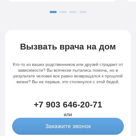
время стационарного лечения. Я нашел
з
в себе силы бороться с желаниями и
—
научился здоровому образу жизни.
и
Теперь я чувствую себя свободным от
с
наркотиков и готов начать новую главу в
я
своей жизни. Я рекомендую клинику
в
всем, кто ищет настоящую помощь
Вызвать врача на дом
Кто-то из ваших родственников или друзей страдает от
зависимости? Вы всячески пытались помочь, но в
результате человек все равно возвращался к прошлой
жизни? Вы не первые, кто столкнулся с этой бедой.
+7 903 646-20-71
или
Закажите звонок