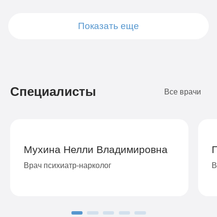
Показать еще
Подробнее
Подробнее
Подробнее
Подробнее
Подробнее
Подробнее
Подробнее
Подробнее
Заказать
Заказать
Заказать
Заказать
Заказать
Заказать
Заказать
Заказать
Специалисты
Все врачи
Мухина Нелли Владимировна
Врач психиатр-нарколог
В