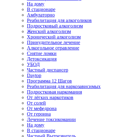
На дому
В стационаре
Амбулаторно
Реабилитация для алкоголиков
Подростковый алкоголизм
Женский алкоголизм
Хронический алкоголизм
Принудительное лечение
Алкогольное отравление
Снятие ломки
Детоксикация
УБОД
Частный диспансер
Daytop
Программа 12 Шагов
Реабилитация для наркозависимых
Подростковая наркомания
От лёгких наркотиков
От солей
От мефедрона
От героина
Лечение токсикомании
На дому
В стационаре
Частный Вытрезвитель