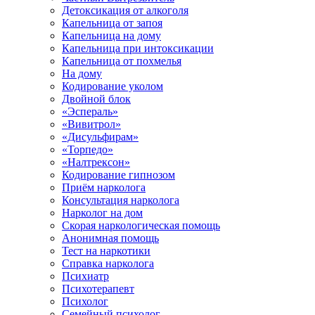
Детоксикация от алкоголя
Капельница от запоя
Капельница на дому
Капельница при интоксикации
Капельница от похмелья
На дому
Кодирование уколом
Двойной блок
«Эспераль»
«Вивитрол»
«Дисульфирам»
«Торпедо»
«Налтрексон»
Кодирование гипнозом
Приём нарколога
Консультация нарколога
Нарколог на дом
Скорая наркологическая помощь
Анонимная помощь
Тест на наркотики
Справка нарколога
Психиатр
Психотерапевт
Психолог
Семейный психолог