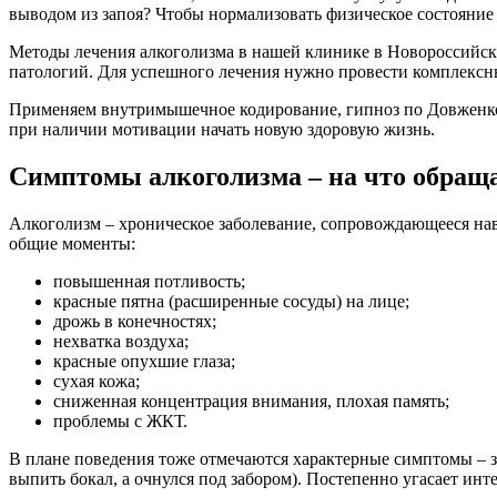
выводом из запоя? Чтобы нормализовать физическое состояние –
Методы лечения алкоголизма в нашей клинике в Новороссийске 
патологий. Для успешного лечения нужно провести комплексны
Применяем внутримышечное кодирование, гипноз по Довженко, 
при наличии мотивации начать новую здоровую жизнь.
Симптомы алкоголизма – на что обращ
Алкоголизм – хроническое заболевание, сопровождающееся на
общие моменты:
повышенная потливость;
красные пятна (расширенные сосуды) на лице;
дрожь в конечностях;
нехватка воздуха;
красные опухшие глаза;
сухая кожа;
сниженная концентрация внимания, плохая память;
проблемы с ЖКТ.
В плане поведения тоже отмечаются характерные симптомы – з
выпить бокал, а очнулся под забором). Постепенно угасает инт