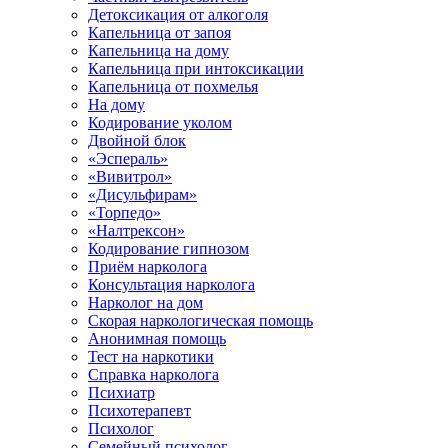
Детоксикация от алкоголя
Капельница от запоя
Капельница на дому
Капельница при интоксикации
Капельница от похмелья
На дому
Кодирование уколом
Двойной блок
«Эспераль»
«Вивитрол»
«Дисульфирам»
«Торпедо»
«Налтрексон»
Кодирование гипнозом
Приём нарколога
Консультация нарколога
Нарколог на дом
Скорая наркологическая помощь
Анонимная помощь
Тест на наркотики
Справка нарколога
Психиатр
Психотерапевт
Психолог
Семейный психолог