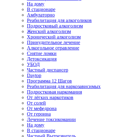
На дому
В стационаре
Амбулаторно
Реабилитация для алкоголиков
Подростковый алкоголизм
Женский алкоголизм
Хронический алкоголизм
Принудительное лечение
Алкогольное отравление
Снятие ломки
Детоксикация
УБОД
Частный диспансер
Daytop
Программа 12 Шагов
Реабилитация для наркозависимых
Подростковая наркомания
От лёгких наркотиков
От солей
От мефедрона
От героина
Лечение токсикомании
На дому
В стационаре
Частный Вытрезвитель