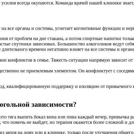
усилия всегда окупаются. Команда врачей нашей клиники знает, 
 на все органы и системы, угнетает когнитивные функции и нер
ния от проблем на дне стакана, а потом спиртные напитки тол
астые спутники зависимых. Большинство алкоголиков ведут себя
е длительного времени негативно влияет на все системы и орг
н конфликтов в семье. Тяжесть ситуации напрямую зависит от з
ественно не приемлемым элементом. Он конфликтует с соседям
ход, квалифицированную поддержку и изоляцию от привычного 
когольной зависимости?
 это тяга выпить бокал вина или пива каждый вечер, привычка р
т, что помочь не выйдет, но терапия окажется более сложной и д
из запоя на дому или в клинике, только после улучшения общег