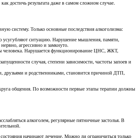
как достичь результата даже в самом сложном случае.
вную систему. Только основные последствия алкоголизма:
ько усугубляют ситуацию. Нарушение мышления, памяти,
 нервно, агрессивно и замкнуто.
аны человека. Нарушается функционирование ЦНС, ЖКТ,
апущенности случая, степени зависимости, частоты запоев и
и, друзьями и родственниками, становится причиной ДТП,
круга общения. По возможности первые этапы терапии должны
асслабляться алкоголем, регулярные пятничные застолья. В
лительной.
о состояния начинают лечение. Можно ли ограничиться только