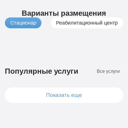
Варианты размещения
Стационар
Реабилитационный центр
1
Бюджетно
490
Популярные услуги
Все услуги
руб
4-х
местная
7
комната
Показать еще
Стандарт
490
Диагностика
руб
Групповая
4-х местная
палата
терапия