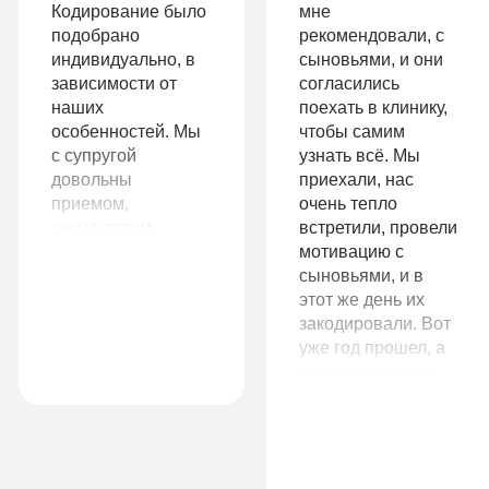
санузел
Кодирование было
мне
подобрано
рекомендовали, с
Больничный
индивидуально, в
сыновьями, и они
Записаться
лист
зависимости от
согласились
наших
поехать в клинику,
особенностей. Мы
чтобы самим
с супругой
узнать всё. Мы
Записаться
довольны
приехали, нас
9
приемом,
очень тепло
VIP
990
результатом
встретили, провели
работы. Сразу
мотивацию с
руб
видно, что
сыновьями, и в
1-я
работают
этот же день их
14
местная
специалисты,
закодировали. Вот
Комфорт
990
комната
знающие своё
уже год прошел, а
руб
дело.
сыновья так и не
Все
притрагиваются к
1-я местная
спиртному. Вы не
палата
опции
представляете, как
Все
«По-
мое материнское