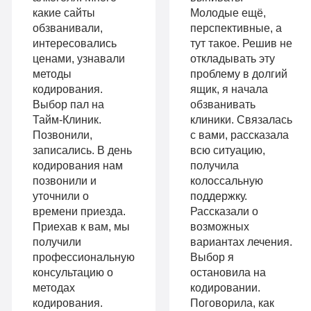
палата
какие сайты
Молодые ещё,
Работа
обзванивали,
перспективные, а
Все
с
интересовались
тут такое. Решив не
опции
ценами, узнавали
откладывать эту
психологом
методы
проблему в долгий
«Стандарт»
кодирования.
ящик, я начала
Усиленная
Выбор пал на
обзванивать
Индивидуальная
детоксикация
Тайм-Клиник.
клиники. Связалась
терапия
Позвонили,
с вами, рассказала
Гарантия
записались. В день
всю ситуацию,
Усиленная
кодирования нам
получила
длительной
позвонили и
колоссальную
детоксикация
ремиссии
уточнили о
поддержку.
Гарантия
времени приезда.
Рассказали о
Личный
Приехав к вам, мы
возможных
длительной
получили
вариантах лечения.
санузел
профессиональную
Выбор я
ремиссии
Больничный
консультацию о
остановила на
Личный
методах
кодировании.
лист
кодирования.
Поговорила, как