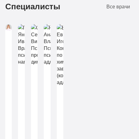
Подробнее
Подробнее
Подробнее
Подробнее
Подробнее
Подробнее
Подробнее
Подробнее
Подробнее
Подробнее
Подробнее
Подробнее
Заказать
Заказать
Заказать
Заказать
Заказать
Заказать
Заказать
Заказать
Заказать
Заказать
Заказать
Заказать
Специалисты
Все врачи
Диагностика
Детоксикация
Групповая
Круглосуточное
терапия
наблюдение
Детоксикация
Мухина
Поддержка
Нелли
Круглосуточное
родственников
Владимировна
наблюдение
4-х
Врач
психиатр-
Поддержка
Пеца
Скопин
Ракитянская
разовое
нарколог
Янош
Сергей
Анастасия
родственников
питание
Иванович
Викторович
Владиславовна
Егоров
3-х
Больничный
Врач
Психолог,
Психолог,
Евгений
психиатр-
программный
психотерапевт,
разовое
лист
Игоревич
нарколог
директор
аддиктолог
питание
Консультант
по
Больничный
химической