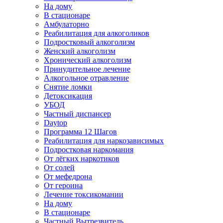
На дому
В стационаре
Амбулаторно
Реабилитация для алкоголиков
Подростковый алкоголизм
Женский алкоголизм
Хронический алкоголизм
Принудительное лечение
Алкогольное отравление
Снятие ломки
Детоксикация
УБОД
Частный диспансер
Daytop
Программа 12 Шагов
Реабилитация для наркозависимых
Подростковая наркомания
От лёгких наркотиков
От солей
От мефедрона
От героина
Лечение токсикомании
На дому
В стационаре
Частный Вытрезвитель