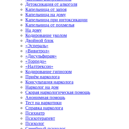
Детоксикация от алкоголя
Капельница от запоя
Капельница на дому
Капельница при интоксикации
Капельница от похмелья
На дому
Кодирование уколом
Двойной блок
«Эспераль»
«Вивитрол»
«Дисульфирам»
«Торпедо»
«Налтрексон»
Кодирование гипнозом
Приём нарколога
Консультация нарколога
Нарколог на дом
Скорая наркологическая помощь
Анонимная помощь
Тест на наркотики
Справка нарколога
Психиатр
Психотерапевт
Психолог
Семейный психолог